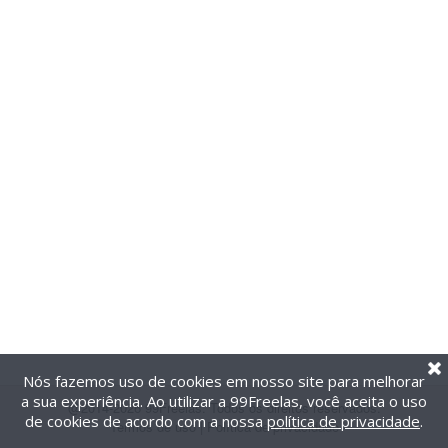
Nós fazemos uso de cookies em nosso site para melhorar
a sua experiência. Ao utilizar a 99Freelas, você aceita o uso
@2014-2026 99Freelas. Todos os direitos reservados.
de cookies de acordo com a nossa
política de privacidade
.
Termos de uso
|
Política de privacidade