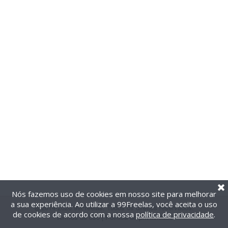
Nós fazemos uso de cookies em nosso site para melhorar
a sua experiência. Ao utilizar a 99Freelas, você aceita o uso
@2014-2026 99Freelas. Todos os direitos reservados.
de cookies de acordo com a nossa
política de privacidade
.
Termos de uso
|
Política de privacidade