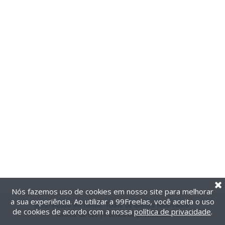
Nós fazemos uso de cookies em nosso site para melhorar
a sua experiência. Ao utilizar a 99Freelas, você aceita o uso
@2014-2026 99Freelas. Todos os direitos reservados.
de cookies de acordo com a nossa
política de privacidade
.
Termos de uso
|
Política de privacidade