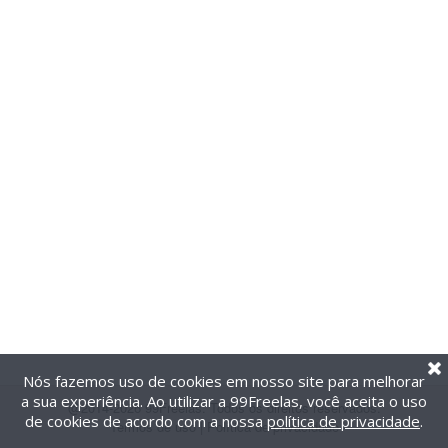
Nós fazemos uso de cookies em nosso site para melhorar
a sua experiência. Ao utilizar a 99Freelas, você aceita o uso
@2014-2026 99Freelas. Todos os direitos reservados.
de cookies de acordo com a nossa
política de privacidade
.
Termos de uso
|
Política de privacidade