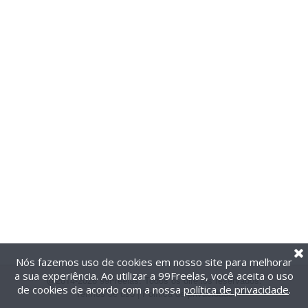
Nós fazemos uso de cookies em nosso site para melhorar
a sua experiência. Ao utilizar a 99Freelas, você aceita o uso
@2014-2026 99Freelas. Todos os direitos reservados.
de cookies de acordo com a nossa
política de privacidade
.
Termos de uso
|
Política de privacidade