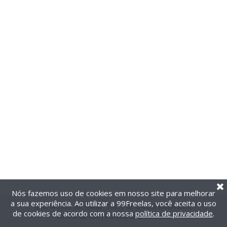
Nós fazemos uso de cookies em nosso site para melhorar
a sua experiência. Ao utilizar a 99Freelas, você aceita o uso
@2014-2026 99Freelas. Todos os direitos reservados.
de cookies de acordo com a nossa
política de privacidade
.
Termos de uso
|
Política de privacidade