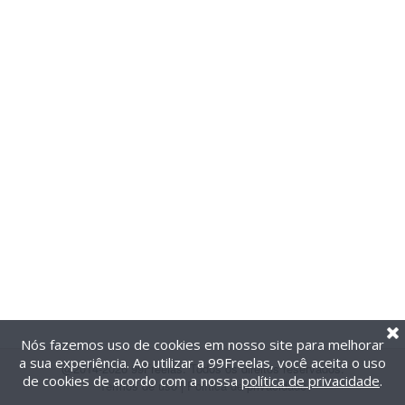
Nós fazemos uso de cookies em nosso site para melhorar
a sua experiência. Ao utilizar a 99Freelas, você aceita o uso
@2014-2026 99Freelas. Todos os direitos reservados.
de cookies de acordo com a nossa
política de privacidade
.
Termos de uso
|
Política de privacidade