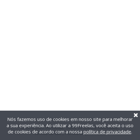
Nós fazemos uso de cookies em nosso site para melhorar
a sua experiência. Ao utilizar a 99Freelas, você aceita o uso
@2014-2026 99Freelas. Todos os direitos reservados.
de cookies de acordo com a nossa
política de privacidade
.
Termos de uso
|
Política de privacidade