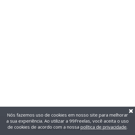
Nós fazemos uso de cookies em nosso site para melhorar
a sua experiência. Ao utilizar a 99Freelas, você aceita o uso
@2014-2026 99Freelas. Todos os direitos reservados.
de cookies de acordo com a nossa
política de privacidade
.
Termos de uso
|
Política de privacidade