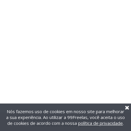
Nós fazemos uso de cookies em nosso site para melhorar
a sua experiência. Ao utilizar a 99Freelas, você aceita o uso
@2014-2026 99Freelas. Todos os direitos reservados.
de cookies de acordo com a nossa
política de privacidade
.
Termos de uso
|
Política de privacidade