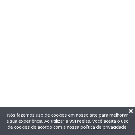
Nós fazemos uso de cookies em nosso site para melhorar
a sua experiência. Ao utilizar a 99Freelas, você aceita o uso
@2014-2026 99Freelas. Todos os direitos reservados.
de cookies de acordo com a nossa
política de privacidade
.
Termos de uso
|
Política de privacidade