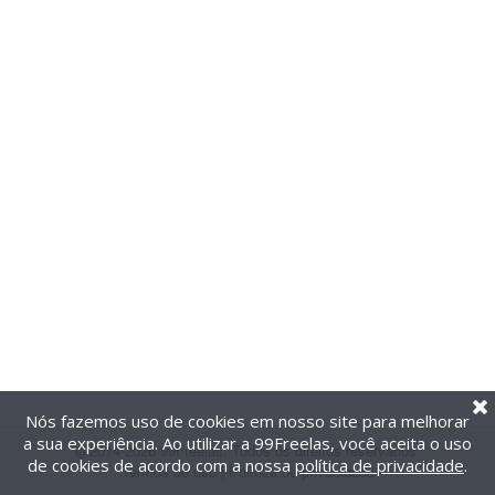
Nós fazemos uso de cookies em nosso site para melhorar
a sua experiência. Ao utilizar a 99Freelas, você aceita o uso
@2014-2026 99Freelas. Todos os direitos reservados.
de cookies de acordo com a nossa
política de privacidade
.
Termos de uso
|
Política de privacidade