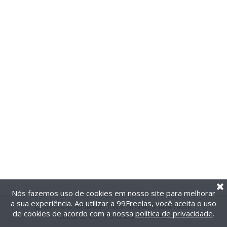
Nós fazemos uso de cookies em nosso site para melhorar
a sua experiência. Ao utilizar a 99Freelas, você aceita o uso
@2014-2026 99Freelas. Todos os direitos reservados.
de cookies de acordo com a nossa
política de privacidade
.
Termos de uso
|
Política de privacidade