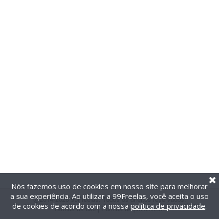
Nós fazemos uso de cookies em nosso site para melhorar
a sua experiência. Ao utilizar a 99Freelas, você aceita o uso
@2014-2026 99Freelas. Todos os direitos reservados.
de cookies de acordo com a nossa
política de privacidade
.
Termos de uso
|
Política de privacidade