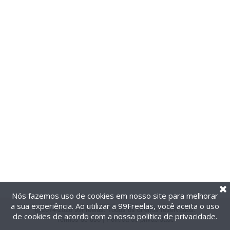
Nós fazemos uso de cookies em nosso site para melhorar
a sua experiência. Ao utilizar a 99Freelas, você aceita o uso
@2014-2026 99Freelas. Todos os direitos reservados.
de cookies de acordo com a nossa
política de privacidade
.
Termos de uso
|
Política de privacidade