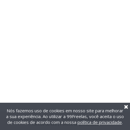
Nós fazemos uso de cookies em nosso site para melhorar
a sua experiência. Ao utilizar a 99Freelas, você aceita o uso
@2014-2026 99Freelas. Todos os direitos reservados.
de cookies de acordo com a nossa
política de privacidade
.
Termos de uso
|
Política de privacidade