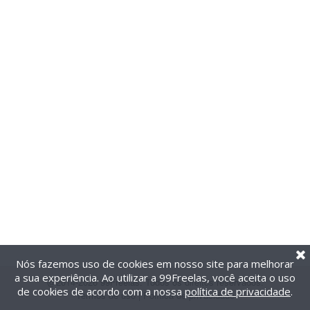
Nós fazemos uso de cookies em nosso site para melhorar
a sua experiência. Ao utilizar a 99Freelas, você aceita o uso
@2014-2026 99Freelas. Todos os direitos reservados.
de cookies de acordo com a nossa
política de privacidade
.
Termos de uso
|
Política de privacidade