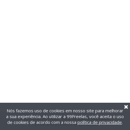
Nós fazemos uso de cookies em nosso site para melhorar
a sua experiência. Ao utilizar a 99Freelas, você aceita o uso
@2014-2026 99Freelas. Todos os direitos reservados.
de cookies de acordo com a nossa
política de privacidade
.
Termos de uso
|
Política de privacidade