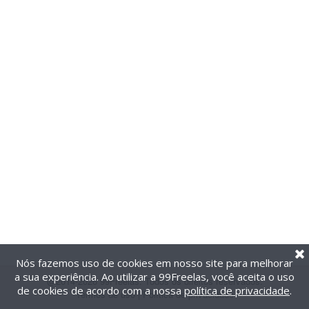
Nós fazemos uso de cookies em nosso site para melhorar
a sua experiência. Ao utilizar a 99Freelas, você aceita o uso
@2014-2026 99Freelas. Todos os direitos reservados.
de cookies de acordo com a nossa
política de privacidade
.
Termos de uso
|
Política de privacidade