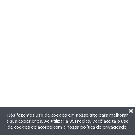
Nós fazemos uso de cookies em nosso site para melhorar
a sua experiência. Ao utilizar a 99Freelas, você aceita o uso
@2014-2026 99Freelas. Todos os direitos reservados.
de cookies de acordo com a nossa
política de privacidade
.
Termos de uso
|
Política de privacidade