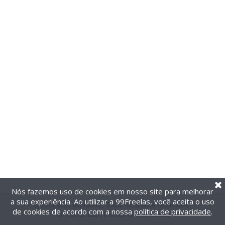
Nós fazemos uso de cookies em nosso site para melhorar
a sua experiência. Ao utilizar a 99Freelas, você aceita o uso
@2014-2026 99Freelas. Todos os direitos reservados.
de cookies de acordo com a nossa
política de privacidade
.
Termos de uso
|
Política de privacidade