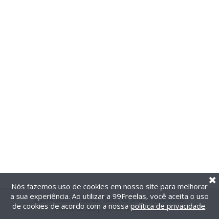
Nós fazemos uso de cookies em nosso site para melhorar
a sua experiência. Ao utilizar a 99Freelas, você aceita o uso
@2014-2026 99Freelas. Todos os direitos reservados.
de cookies de acordo com a nossa
política de privacidade
.
Termos de uso
|
Política de privacidade