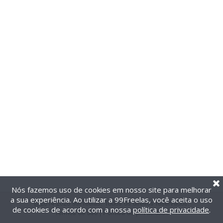
Nós fazemos uso de cookies em nosso site para melhorar
a sua experiência. Ao utilizar a 99Freelas, você aceita o uso
@2014-2026 99Freelas. Todos os direitos reservados.
de cookies de acordo com a nossa
política de privacidade
.
Termos de uso
|
Política de privacidade