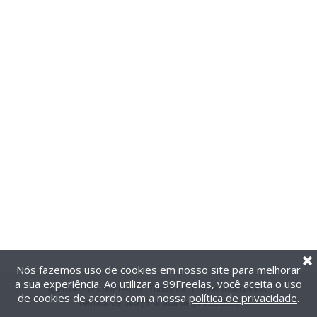
Nós fazemos uso de cookies em nosso site para melhorar
a sua experiência. Ao utilizar a 99Freelas, você aceita o uso
@2014-2026 99Freelas. Todos os direitos reservados.
de cookies de acordo com a nossa
política de privacidade
.
Termos de uso
|
Política de privacidade