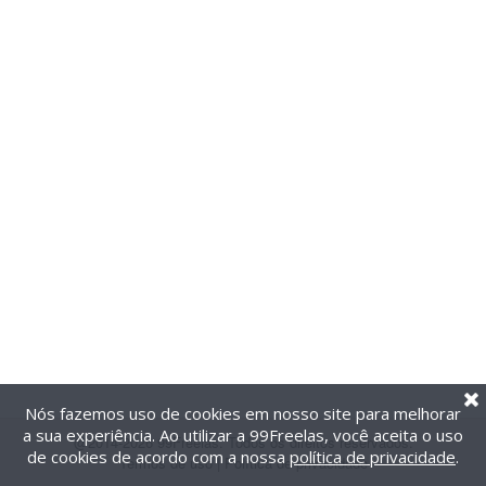
Nós fazemos uso de cookies em nosso site para melhorar
a sua experiência. Ao utilizar a 99Freelas, você aceita o uso
@2014-2026 99Freelas. Todos os direitos reservados.
de cookies de acordo com a nossa
política de privacidade
.
Termos de uso
|
Política de privacidade