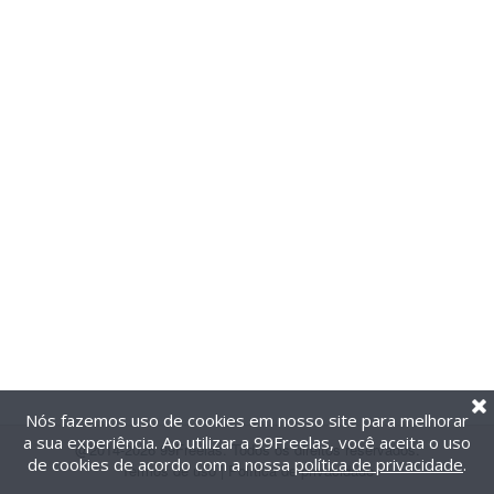
Nós fazemos uso de cookies em nosso site para melhorar
a sua experiência. Ao utilizar a 99Freelas, você aceita o uso
@2014-2026 99Freelas. Todos os direitos reservados.
de cookies de acordo com a nossa
política de privacidade
.
Termos de uso
|
Política de privacidade