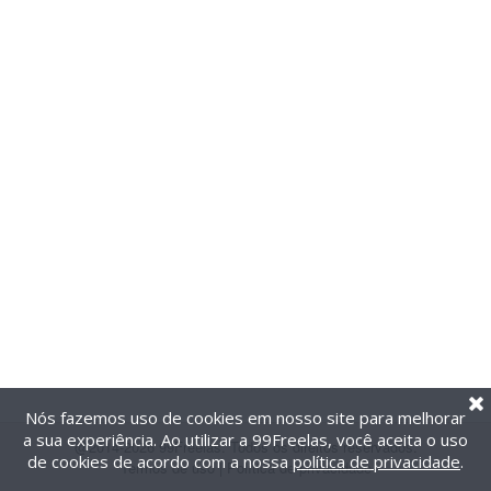
Nós fazemos uso de cookies em nosso site para melhorar
a sua experiência. Ao utilizar a 99Freelas, você aceita o uso
@2014-2026 99Freelas. Todos os direitos reservados.
de cookies de acordo com a nossa
política de privacidade
.
Termos de uso
|
Política de privacidade