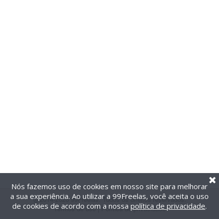
Nós fazemos uso de cookies em nosso site para melhorar
a sua experiência. Ao utilizar a 99Freelas, você aceita o uso
@2014-2026 99Freelas. Todos os direitos reservados.
de cookies de acordo com a nossa
política de privacidade
.
Termos de uso
|
Política de privacidade