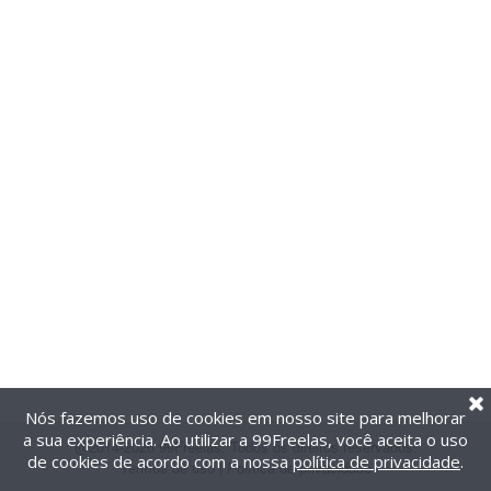
Nós fazemos uso de cookies em nosso site para melhorar
a sua experiência. Ao utilizar a 99Freelas, você aceita o uso
@2014-2026 99Freelas. Todos os direitos reservados.
de cookies de acordo com a nossa
política de privacidade
.
Termos de uso
|
Política de privacidade