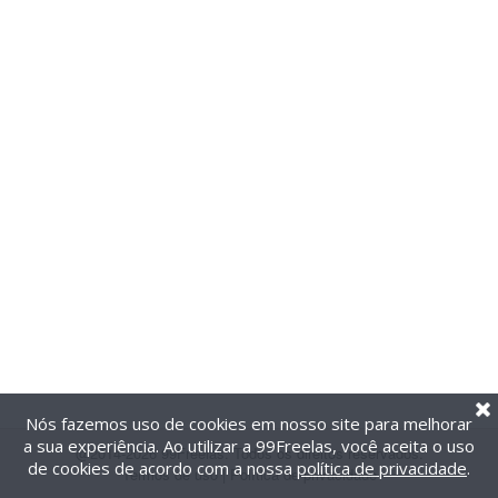
Nós fazemos uso de cookies em nosso site para melhorar
a sua experiência. Ao utilizar a 99Freelas, você aceita o uso
@2014-2026 99Freelas. Todos os direitos reservados.
de cookies de acordo com a nossa
política de privacidade
.
Termos de uso
|
Política de privacidade