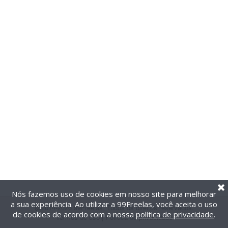
Nós fazemos uso de cookies em nosso site para melhorar
a sua experiência. Ao utilizar a 99Freelas, você aceita o uso
@2014-2026 99Freelas. Todos os direitos reservados.
de cookies de acordo com a nossa
política de privacidade
.
Termos de uso
|
Política de privacidade