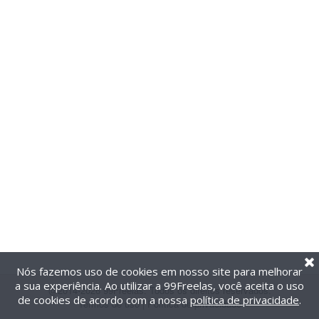
Nós fazemos uso de cookies em nosso site para melhorar
a sua experiência. Ao utilizar a 99Freelas, você aceita o uso
@2014-2026 99Freelas. Todos os direitos reservados.
de cookies de acordo com a nossa
política de privacidade
.
Termos de uso
|
Política de privacidade