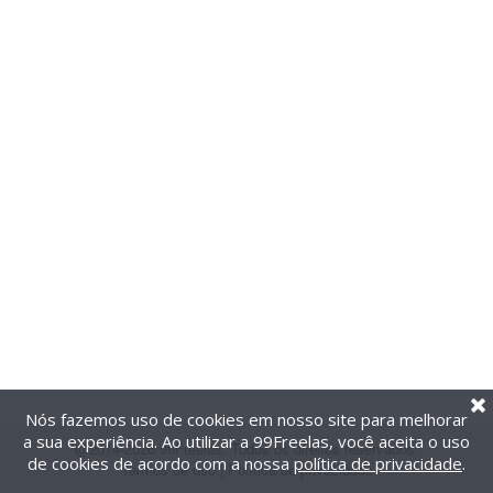
Nós fazemos uso de cookies em nosso site para melhorar
a sua experiência. Ao utilizar a 99Freelas, você aceita o uso
@2014-2026 99Freelas. Todos os direitos reservados.
de cookies de acordo com a nossa
política de privacidade
.
Termos de uso
|
Política de privacidade