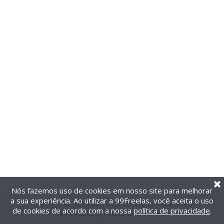
Nós fazemos uso de cookies em nosso site para melhorar
a sua experiência. Ao utilizar a 99Freelas, você aceita o uso
@2014-2026 99Freelas. Todos os direitos reservados.
de cookies de acordo com a nossa
política de privacidade
.
Termos de uso
|
Política de privacidade