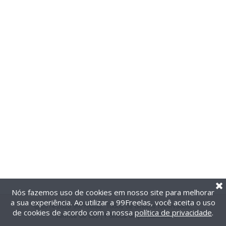
Nós fazemos uso de cookies em nosso site para melhorar
a sua experiência. Ao utilizar a 99Freelas, você aceita o uso
@2014-2026 99Freelas. Todos os direitos reservados.
de cookies de acordo com a nossa
política de privacidade
.
Termos de uso
|
Política de privacidade