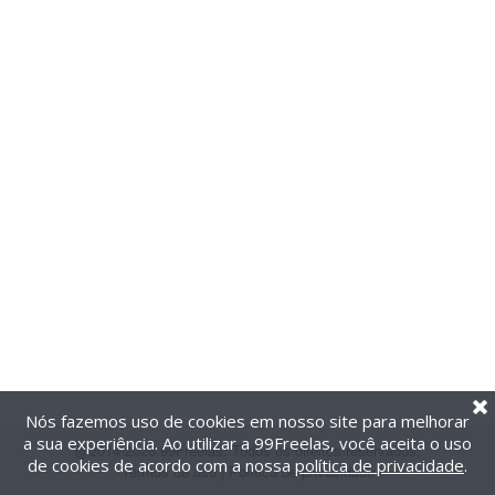
Nós fazemos uso de cookies em nosso site para melhorar
a sua experiência. Ao utilizar a 99Freelas, você aceita o uso
@2014-2026 99Freelas. Todos os direitos reservados.
de cookies de acordo com a nossa
política de privacidade
.
Termos de uso
|
Política de privacidade