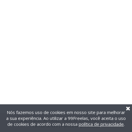
Nós fazemos uso de cookies em nosso site para melhorar
a sua experiência. Ao utilizar a 99Freelas, você aceita o uso
@2014-2026 99Freelas. Todos os direitos reservados.
de cookies de acordo com a nossa
política de privacidade
.
Termos de uso
|
Política de privacidade