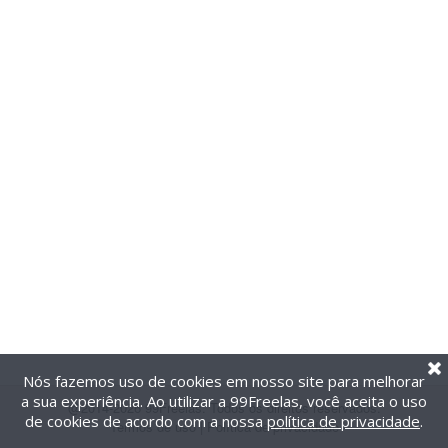
Nós fazemos uso de cookies em nosso site para melhorar
a sua experiência. Ao utilizar a 99Freelas, você aceita o uso
@2014-2026 99Freelas. Todos os direitos reservados.
de cookies de acordo com a nossa
política de privacidade
.
Termos de uso
|
Política de privacidade