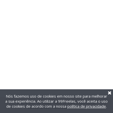
Nós fazemos uso de cookies em nosso site para melhorar
a sua experiência. Ao utilizar a 99Freelas, você aceita o uso
@2014-2026 99Freelas. Todos os direitos reservados.
de cookies de acordo com a nossa
política de privacidade
.
Termos de uso
|
Política de privacidade