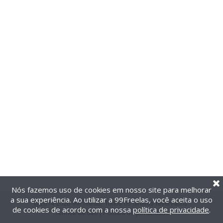
Nós fazemos uso de cookies em nosso site para melhorar
a sua experiência. Ao utilizar a 99Freelas, você aceita o uso
@2014-2026 99Freelas. Todos os direitos reservados.
de cookies de acordo com a nossa
política de privacidade
.
Termos de uso
|
Política de privacidade