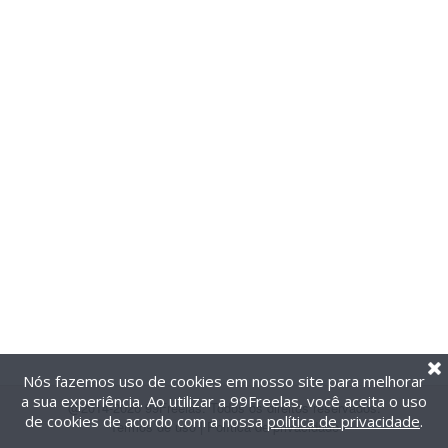
Nós fazemos uso de cookies em nosso site para melhorar
a sua experiência. Ao utilizar a 99Freelas, você aceita o uso
@2014-2026 99Freelas. Todos os direitos reservados.
de cookies de acordo com a nossa
política de privacidade
.
Termos de uso
|
Política de privacidade