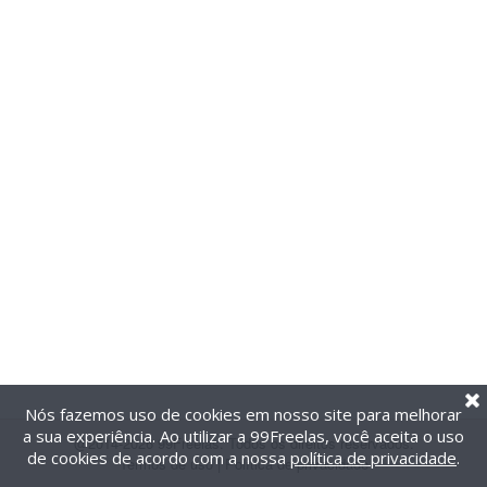
Nós fazemos uso de cookies em nosso site para melhorar
a sua experiência. Ao utilizar a 99Freelas, você aceita o uso
@2014-2026 99Freelas. Todos os direitos reservados.
de cookies de acordo com a nossa
política de privacidade
.
Termos de uso
|
Política de privacidade