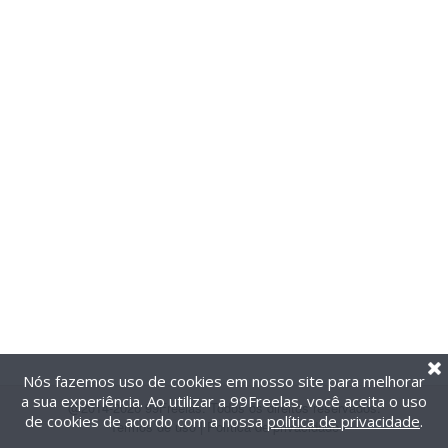
Nós fazemos uso de cookies em nosso site para melhorar
a sua experiência. Ao utilizar a 99Freelas, você aceita o uso
@2014-2026 99Freelas. Todos os direitos reservados.
de cookies de acordo com a nossa
política de privacidade
.
Termos de uso
|
Política de privacidade