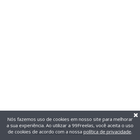
Nós fazemos uso de cookies em nosso site para melhorar
a sua experiência. Ao utilizar a 99Freelas, você aceita o uso
@2014-2026 99Freelas. Todos os direitos reservados.
de cookies de acordo com a nossa
política de privacidade
.
Termos de uso
|
Política de privacidade