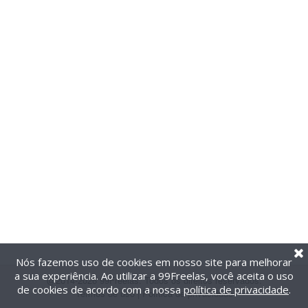
Nós fazemos uso de cookies em nosso site para melhorar
a sua experiência. Ao utilizar a 99Freelas, você aceita o uso
@2014-2026 99Freelas. Todos os direitos reservados.
de cookies de acordo com a nossa
política de privacidade
.
Termos de uso
|
Política de privacidade