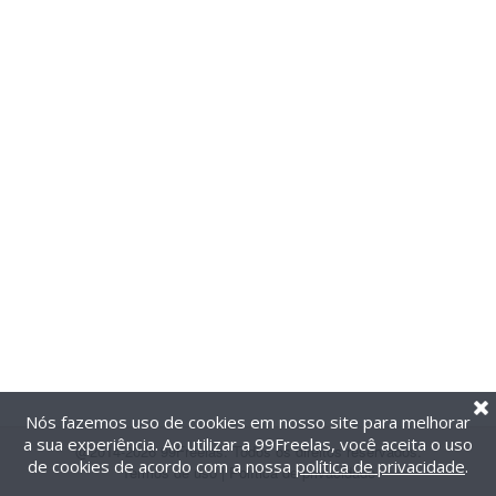
Nós fazemos uso de cookies em nosso site para melhorar
a sua experiência. Ao utilizar a 99Freelas, você aceita o uso
@2014-2026 99Freelas. Todos os direitos reservados.
de cookies de acordo com a nossa
política de privacidade
.
Termos de uso
|
Política de privacidade