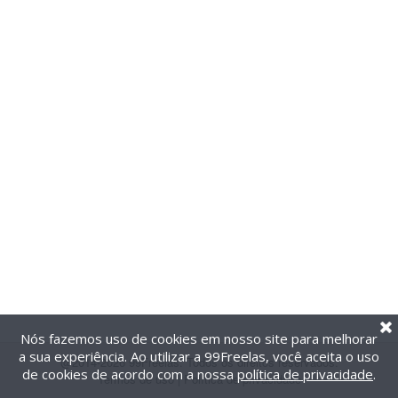
Nós fazemos uso de cookies em nosso site para melhorar
a sua experiência. Ao utilizar a 99Freelas, você aceita o uso
@2014-2026 99Freelas. Todos os direitos reservados.
de cookies de acordo com a nossa
política de privacidade
.
Termos de uso
|
Política de privacidade