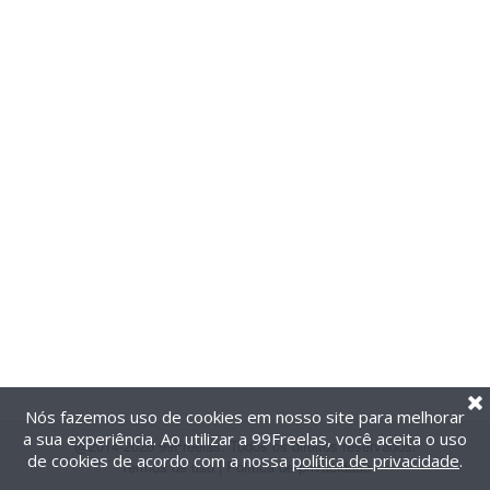
Nós fazemos uso de cookies em nosso site para melhorar
a sua experiência. Ao utilizar a 99Freelas, você aceita o uso
@2014-2026 99Freelas. Todos os direitos reservados.
de cookies de acordo com a nossa
política de privacidade
.
Termos de uso
|
Política de privacidade