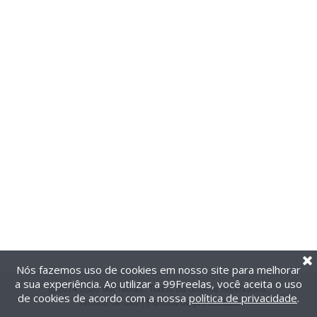
Nós fazemos uso de cookies em nosso site para melhorar
a sua experiência. Ao utilizar a 99Freelas, você aceita o uso
@2014-2026 99Freelas. Todos os direitos reservados.
de cookies de acordo com a nossa
política de privacidade
.
Termos de uso
|
Política de privacidade