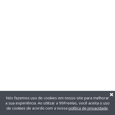
Nós fazemos uso de cookies em nosso site para melhorar
a sua experiência. Ao utilizar a 99Freelas, você aceita o uso
@2014-2026 99Freelas. Todos os direitos reservados.
de cookies de acordo com a nossa
política de privacidade
.
Termos de uso
|
Política de privacidade